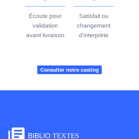
Écoute pour
Satisfait ou
validation
changement
avant livraison
d'interprète
Consulter notre casting
library_books
BIBLIO
TEXTES