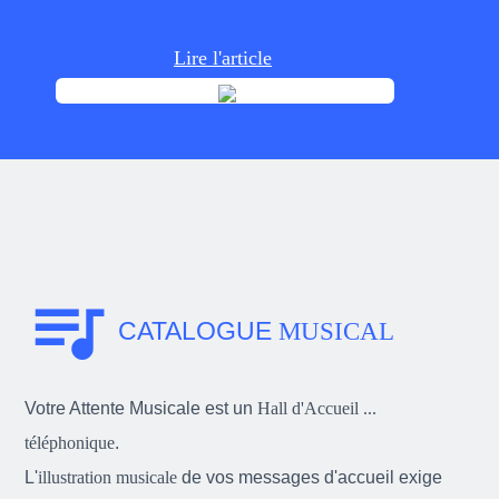
Lire l'article
queue_music
CATALOGUE
MUSICAL
Votre Attente Musicale est un
Hall d'Accueil ...
téléphonique
.
L'
illustration musicale
de vos messages d'accueil exige