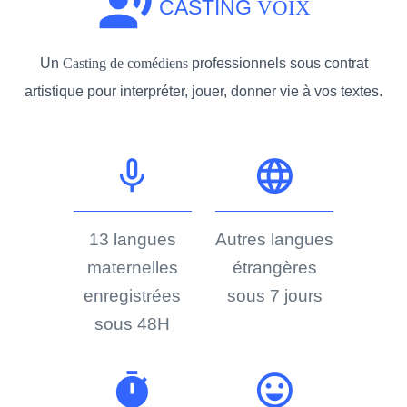
record_voice_over
CASTING
VOIX
Un
Casting de comédiens
professionnels sous contrat
artistique pour interpréter, jouer, donner vie à vos textes.
mic_none
language
13 langues
Autres langues
maternelles
étrangères
enregistrées
sous 7 jours
sous 48H
timer
sentiment_very_satisfied